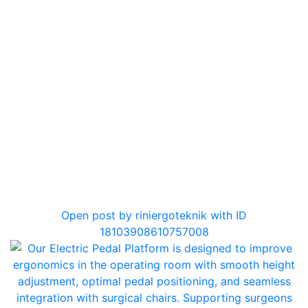
0
Open post by riniergoteknik with ID
18103908610757008