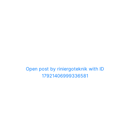
0
Open post by riniergoteknik with ID
17921406999336581