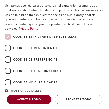
#rinimedicalergonomics #surgeon #riniergoteknik #mk2 #qualityyoutrust
Utilizamos cookies para personalizar el contenido, los anuncios y
...
#carlmk2 #medtech #madeinsweden🇸🇪
ENGLISH
analizar nuestro tráfico. También compartimos información sobre su
uso de nuestro sitio con nuestros socios de publicidad y análisis,
SVENSKA
quienes pueden combinarla con otra información que les haya
proporcionado o que hayan recopilado a partir del uso de sus
DEUTSCH
servicios.
Privacy Policy
ESPANOL
COOKIES ESTRICTAMENTE NECESARIAS
ITALIAN
COOKIES DE RENDIMIENTO
FRENCH
RUSSIAN
COOKIES DE PREFERENCIAS
CHINESE
COOKIES DE FUNCIONALIDAD
COOKIES NO CLASIFICADAS
MOSTRAR DETALLES
ACEPTAR TODO
RECHAZAR TODO
12