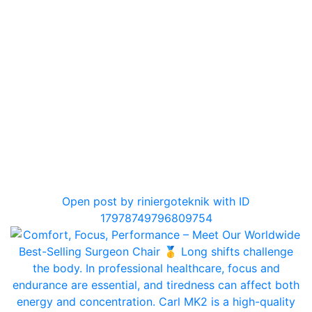
0
Open post by riniergoteknik with ID
17978749796809754